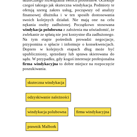
skutecznego rozwiązania swoich problemów. Oczekuje
czegoś takiego jak skuteczna windykacja. Podmioty te
oferują szereg zakres usług, począwszy od analizy
finansowej dłużnika i w ten sposób dostosowania
swoich kolejnych działań. Nie mają one na celu
nękania osoby zadłużonej. Początkowo stosowana
windykacja polubowna
z założenia ma uświadomić, że
zwlekanie ze spłatą nie jest korzystne dla zadłużonego.
Na tym etapie pośrednik prowadzi negocjacje,
przypomina o spłacie i informuje o konsekwencjach.
Dopiero w kolejnych etapach dług może być
upubliczniony, sprzedany lub sprawa skierowana do
sądu. W przypadku, gdy kogoś interesuje profesjonalna
firma windykacyjna
to dobre miejsce na rozpoczęcie
poszukiwania.
skuteczna windykacja
odzyskiwanie należności
windykacja polubowna
firma windykacyjna
prawnik Malbork