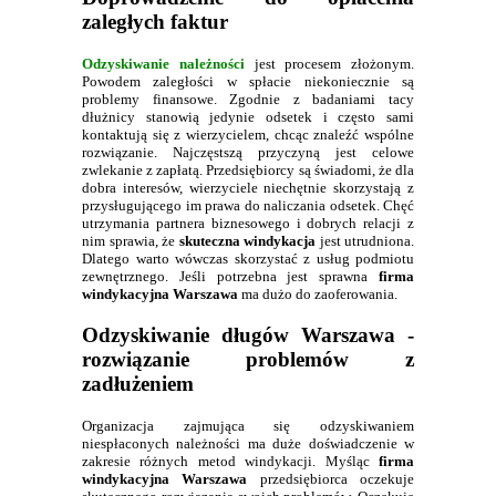
zaległych faktur
Odzyskiwanie należności
jest procesem złożonym.
Powodem zaległości w spłacie niekoniecznie są
problemy finansowe. Zgodnie z badaniami tacy
dłużnicy stanowią jedynie odsetek i często sami
kontaktują się z wierzycielem, chcąc znaleźć wspólne
rozwiązanie. Najczęstszą przyczyną jest celowe
zwlekanie z zapłatą. Przedsiębiorcy są świadomi, że dla
dobra interesów, wierzyciele niechętnie skorzystają z
przysługującego im prawa do naliczania odsetek. Chęć
utrzymania partnera biznesowego i dobrych relacji z
nim sprawia, że
skuteczna windykacja
jest utrudniona.
Dlatego warto wówczas skorzystać z usług podmiotu
zewnętrznego. Jeśli potrzebna jest sprawna
firma
windykacyjna Warszawa
ma dużo do zaoferowania.
Odzyskiwanie długów Warszawa -
rozwiązanie problemów z
zadłużeniem
Organizacja zajmująca się odzyskiwaniem
niespłaconych należności ma duże doświadczenie w
zakresie różnych metod windykacji. Myśląc
firma
windykacyjna Warszawa
przedsiębiorca oczekuje