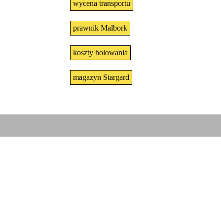
wycena transportu
prawnik Malbork
koszty holowania
magazyn Stargard