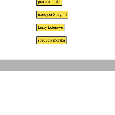
praca na kolei
transport Stargard
kursy kolejowe
spedycja morska